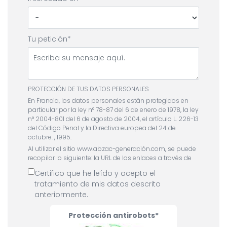
Tu petición
PROTECCIÓN DE TUS DATOS PERSONALES
En Francia, los datos personales están protegidos en
particular por la ley n° 78-87 del 6 de enero de 1978, la ley
n° 2004-801 del 6 de agosto de 2004, el artículo L. 226-13
del Código Penal y la Directiva europea del 24 de
octubre. , 1995.
Al utilizar el sitio www.abzac-generación.com, se puede
recopilar lo siguiente: la URL de los enlaces a través de
los cuales el usuario accedió al sitio www.abzac-
Certifico que he leído y acepto el
generación.com, el proveedor de acceso del usuario, el
tratamiento de mis datos descrito
Protocolo de Internet (IP) del usuario ) DIRECCIÓN.
anteriormente.
En cualquier caso, Abzac únicamente recopila
información personal relativa al usuario para los fines
Protección antirobots
de determinados servicios ofrecidos por el sitio abzac-
generación.com. El usuario proporciona esta