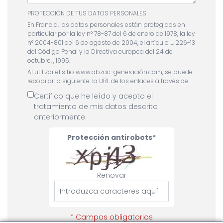
PROTECCIÓN DE TUS DATOS PERSONALES
En Francia, los datos personales están protegidos en
particular por la ley n° 78-87 del 6 de enero de 1978, la ley
n° 2004-801 del 6 de agosto de 2004, el artículo L. 226-13
del Código Penal y la Directiva europea del 24 de
octubre. , 1995.
Al utilizar el sitio www.abzac-generación.com, se puede
recopilar lo siguiente: la URL de los enlaces a través de
los cuales el usuario accedió al sitio www.abzac-
Certifico que he leído y acepto el
generación.com, el proveedor de acceso del usuario, el
tratamiento de mis datos descrito
Protocolo de Internet (IP) del usuario ) DIRECCIÓN.
anteriormente.
En cualquier caso, Abzac únicamente recopila
información personal relativa al usuario para los fines
Protección antirobots
de determinados servicios ofrecidos por el sitio abzac-
generación.com. El usuario proporciona esta
información con pleno conocimiento de causa,
especialmente cuando la introduce él mismo. A
continuación se informa al usuario del sitio
Renovar
www.abzac-generación.com si está o no obligado a
facilitar esta información.
De conformidad con lo dispuesto en los artículos 38 y
siguientes de la ley 78-17 de 6 de enero de 1978 relativa al
* Campos obligatorios
procesamiento de datos, archivos y libertades,